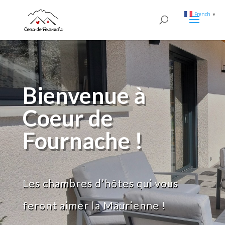
French
▼
Bienvenue à
Coeur de
Fournache !
Les chambres d’hôtes qui vous
feront aimer la Maurienne !